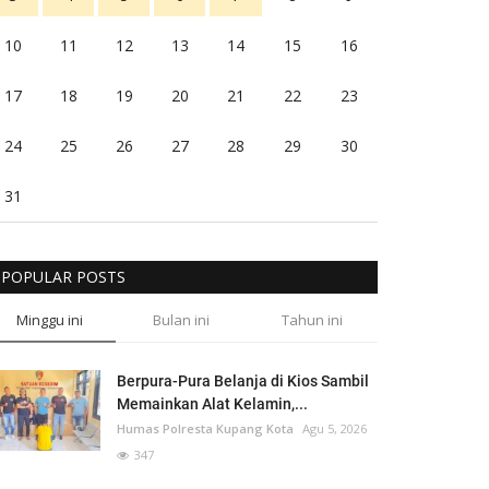
10
11
12
13
14
15
16
17
18
19
20
21
22
23
24
25
26
27
28
29
30
31
POPULAR POSTS
Minggu ini
Bulan ini
Tahun ini
Berpura-Pura Belanja di Kios Sambil
Memainkan Alat Kelamin,...
Humas Polresta Kupang Kota
Agu 5, 2026
347