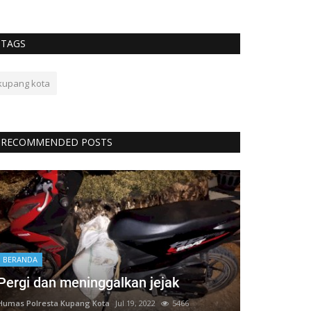
TAGS
kupang kota
RECOMMENDED POSTS
BERANDA
Pergi dan meninggalkan jejak
Humas Polresta Kupang Kota
Jul 19, 2022
5466