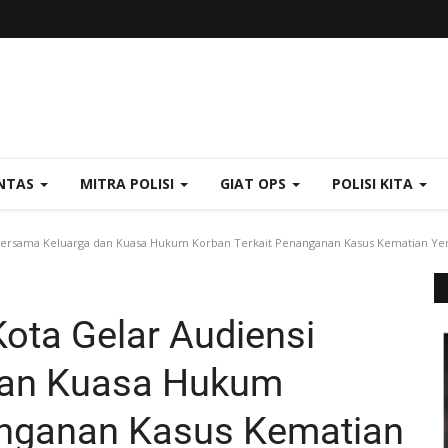
NTAS
MITRA POLISI
GIAT OPS
POLISI KITA
Bersama Keluarga dan Kuasa Hukum Korban Terkait Penanganan Kasus Kematian Yerd
ota Gelar Audiensi
dan Kuasa Hukum
anganan Kasus Kematian