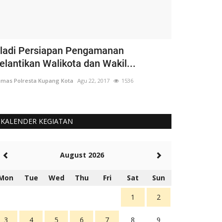
ladi Persiapan Pengamanan
#PRAYFORK
elantikan Walikota dan Wakil...
Kupang Kot
mas Polresta Kupang Kota
Agu 22, 2017
1536
Humas Polresta K
KALENDER KEGIATAN
August 2026
Mon
Tue
Wed
Thu
Fri
Sat
Sun
1
2
3
4
5
6
7
8
9