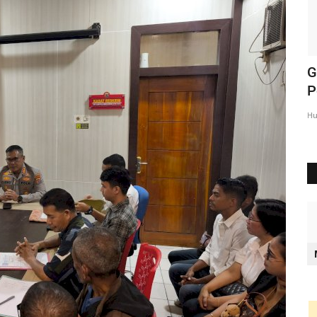
apan
Upaya Kurangi Pelanggaran, Sat Lantas
G
Polresta Kupang Kota...
P
Humas Polresta Kupang Kota
Sep 19, 2022
952
Hu