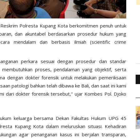
Reskrim Polresta Kupang Kota berkomitmen penuh untuk
nsparan, dan akuntabel berdasarkan prosedur hukum yang
ecara mendalam dan berbasis ilmiah (scientific crime
enanganan perkara sesuai dengan prosedur dan standar
a membutuhkan proses, pendalaman yang objektif, serta
 sama dengan dokter forensik untuk melakukan pemeriksaan
an patologi bahkan telah dibawa ke Bali, dan saat ini kami
i dari dokter forensik tersebut," ujar Kombes Pol. Djoko
a hukum keluarga bersama Dekan Fakultas Hukum UPG 45
resta Kupang Kota dalam meluruskan situasi. Kehadiran
kungan agar penanganan kasus ini berjalan transparan,