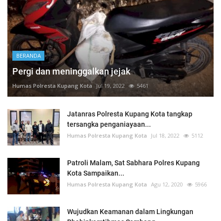
BERANDA
Pergi dan meninggalkan jejak
Humas Polresta Kupang Kota
Jul 19, 2022
5461
Jatanras Polresta Kupang Kota tangkap
tersangka penganiayaan...
Humas Polresta Kupang Kota
Jul 18, 2022
5112
Patroli Malam, Sat Sabhara Polres Kupang
Kota Sampaikan...
Humas Polresta Kupang Kota
Agu 12, 2020
5966
Wujudkan Keamanan dalam Lingkungan