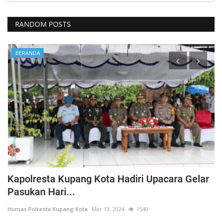
RANDOM POSTS
BERANDA
BE
Kapolresta Kupang Kota Hadiri Upacara Gelar
Ata
Pasukan Hari...
Kot
Humas Polresta Kupang Kota
Mar 13, 2024
1540
Humas