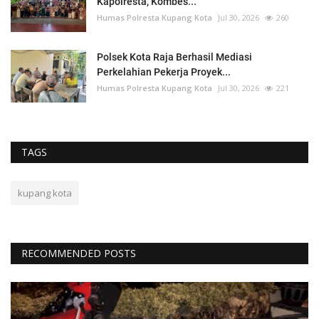
Kapolresta, Kombes...
Humas Polresta Kupang Kota
Jul 30, 2026
260
Polsek Kota Raja Berhasil Mediasi
Perkelahian Pekerja Proyek...
Humas Polresta Kupang Kota
Jul 30, 2026
221
TAGS
kupang kota
RECOMMENDED POSTS