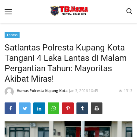
Lantas
Satlantas Polresta Kupang Kota
Beranda
Tangani 4 Laka Lantas di Malam
Binkam
Pergantian Tahun: Mayoritas
Terms & Conditions
Akibat Miras!
Reskrim
Humas Polresta Kupang Kota
Jan 3, 2026 10:45
1313
Lantas
Mitra Polisi
Giat Ops
Polisi Kita