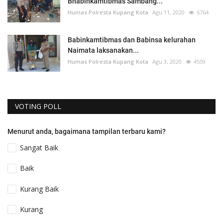
Bhabinkamtibmas Sambang...
Humas Polresta Kupang Kota
Agu 11, 2020
6764
Babinkamtibmas dan Babinsa kelurahan
Naimata laksanakan...
Humas Polresta Kupang Kota
Agu 3, 2020
4559
VOTING POLL
Menurut anda, bagaimana tampilan terbaru kami?
Sangat Baik
Baik
Kurang Baik
Kurang