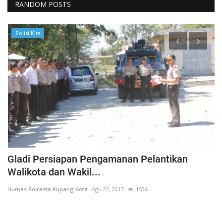
RANDOM POSTS
Polisi Kita
Gladi Persiapan Pengamanan Pelantikan
#
Walikota dan Wakil...
K
Humas Polresta Kupang Kota
Agu 22, 2017
1536
Hu