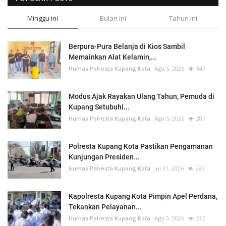
Minggu ini
Bulan ini
Tahun ini
Berpura-Pura Belanja di Kios Sambil
Memainkan Alat Kelamin,...
Humas Polresta Kupang Kota
Agu 5, 2026
347
Modus Ajak Rayakan Ulang Tahun, Pemuda di
Kupang Setubuhi...
Humas Polresta Kupang Kota
Agu 5, 2026
287
Polresta Kupang Kota Pastikan Pengamanan
Kunjungan Presiden...
Humas Polresta Kupang Kota
Jul 31, 2026
283
Kapolresta Kupang Kota Pimpin Apel Perdana,
Tekankan Pelayanan...
Humas Polresta Kupang Kota
Agu 3, 2026
265