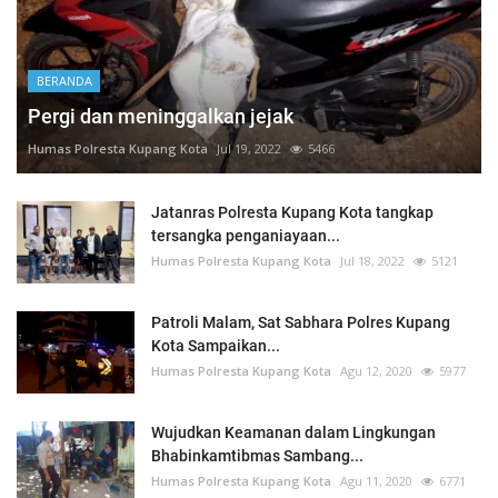
BERANDA
Pergi dan meninggalkan jejak
Humas Polresta Kupang Kota
Jul 19, 2022
5466
Jatanras Polresta Kupang Kota tangkap
tersangka penganiayaan...
Humas Polresta Kupang Kota
Jul 18, 2022
5121
Patroli Malam, Sat Sabhara Polres Kupang
Kota Sampaikan...
Humas Polresta Kupang Kota
Agu 12, 2020
5977
Wujudkan Keamanan dalam Lingkungan
Bhabinkamtibmas Sambang...
Humas Polresta Kupang Kota
Agu 11, 2020
6771