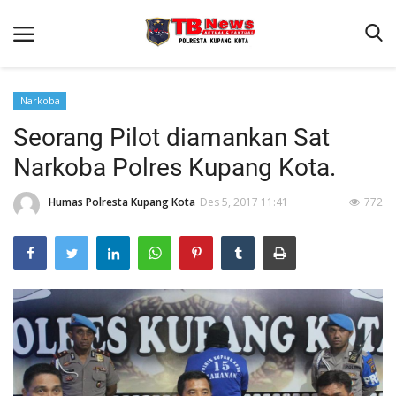
Narkoba
Seorang Pilot diamankan Sat
Beranda
Narkoba Polres Kupang Kota.
Binkam
Terms & Conditions
Humas Polresta Kupang Kota
Des 5, 2017 11:41
772
Reskrim
Lantas
Mitra Polisi
Giat Ops
Polisi Kita