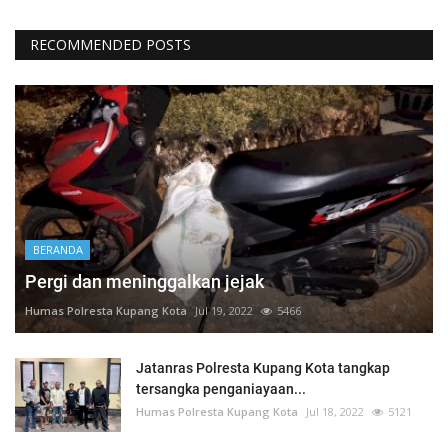
RECOMMENDED POSTS
BERANDA
Pergi dan meninggalkan jejak
Humas Polresta Kupang Kota
Jul 19, 2022
5466
Jatanras Polresta Kupang Kota tangkap
tersangka penganiayaan...
Humas Polresta Kupang Kota
Jul 18, 2022
5121