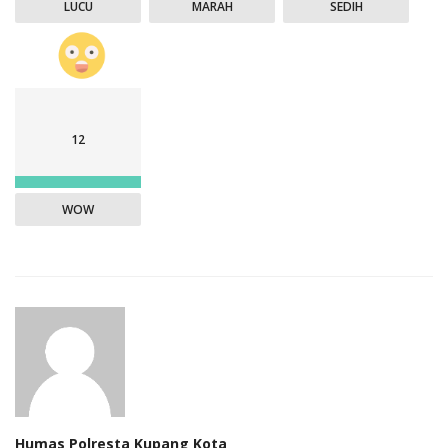
LUCU
MARAH
SEDIH
12
WOW
Humas Polresta Kupang Kota