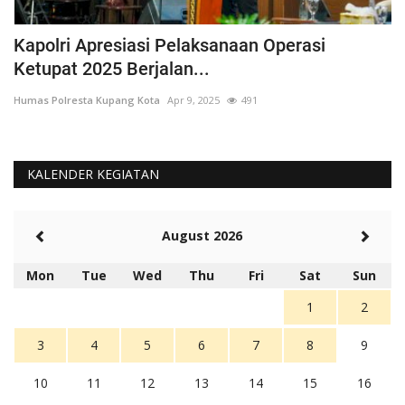
Pendisiplinan Penggunaan Masker,
S
Bhabinkamtibmas Kelurahan...
B
Humas Polresta Kupang Kota
Feb 25, 2021
1209
Hu
KALENDER KEGIATAN
August 2026
Mon
Tue
Wed
Thu
Fri
Sat
Sun
1
2
3
4
5
6
7
8
9
10
11
12
13
14
15
16