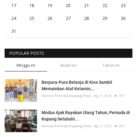
17
18
19
20
21
22
23
24
25
26
27
28
29
30
31
POPULAR POSTS
Minggu ini
Bulan ini
Tahun ini
Berpura-Pura Belanja di Kios Sambil
Memainkan Alat Kelamin,...
Humas Polresta Kupang Kota
Agu 5, 2026
347
Modus Ajak Rayakan Ulang Tahun, Pemuda di
Kupang Setubuhi...
Humas Polresta Kupang Kota
Agu 5, 2026
287