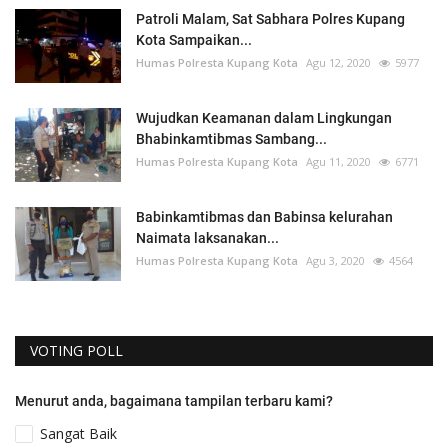
Patroli Malam, Sat Sabhara Polres Kupang
Kota Sampaikan...
Humas Polresta Kupang Kota
Agu 12, 2020
5977
Wujudkan Keamanan dalam Lingkungan
Bhabinkamtibmas Sambang...
Humas Polresta Kupang Kota
Agu 11, 2020
6771
Babinkamtibmas dan Babinsa kelurahan
Naimata laksanakan...
Humas Polresta Kupang Kota
Agu 3, 2020
4564
VOTING POLL
Menurut anda, bagaimana tampilan terbaru kami?
Sangat Baik