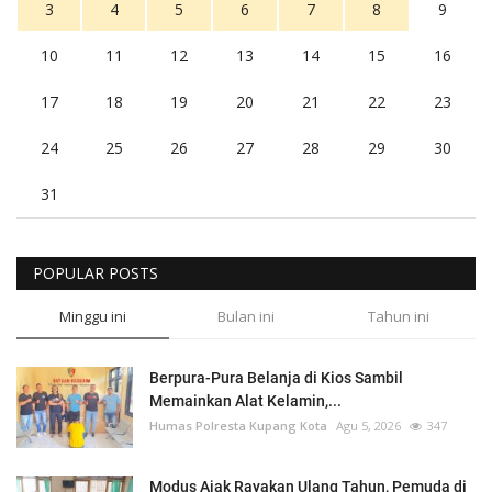
3
4
5
6
7
8
9
10
11
12
13
14
15
16
17
18
19
20
21
22
23
24
25
26
27
28
29
30
31
POPULAR POSTS
Minggu ini
Bulan ini
Tahun ini
Berpura-Pura Belanja di Kios Sambil
Memainkan Alat Kelamin,...
Humas Polresta Kupang Kota
Agu 5, 2026
347
Modus Ajak Rayakan Ulang Tahun, Pemuda di