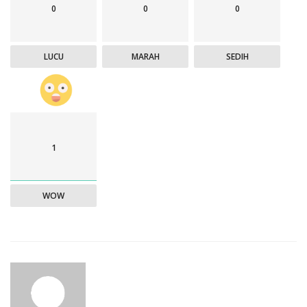
0
0
0
LUCU
MARAH
SEDIH
1
WOW