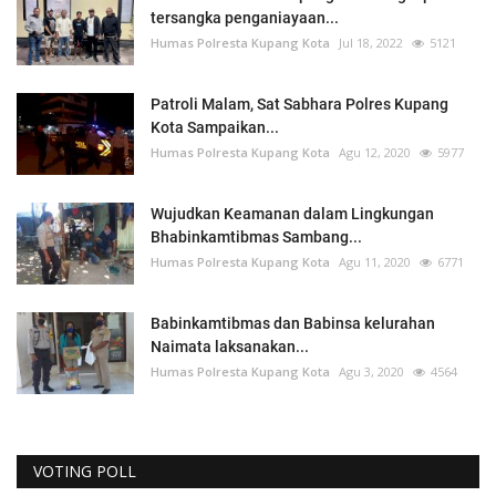
tersangka penganiayaan...
Humas Polresta Kupang Kota
Jul 18, 2022
5121
Patroli Malam, Sat Sabhara Polres Kupang
Kota Sampaikan...
Humas Polresta Kupang Kota
Agu 12, 2020
5977
Wujudkan Keamanan dalam Lingkungan
Bhabinkamtibmas Sambang...
Humas Polresta Kupang Kota
Agu 11, 2020
6771
Babinkamtibmas dan Babinsa kelurahan
Naimata laksanakan...
Humas Polresta Kupang Kota
Agu 3, 2020
4564
VOTING POLL