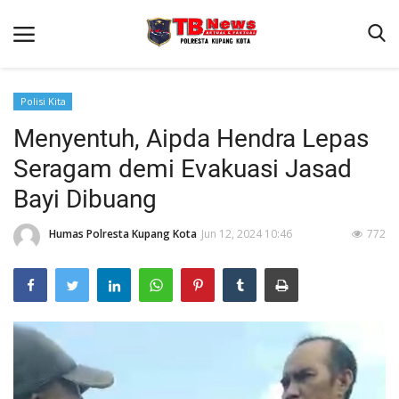
Polisi Kita
Menyentuh, Aipda Hendra Lepas
Beranda
Seragam demi Evakuasi Jasad
Binkam
Bayi Dibuang
Terms & Conditions
Humas Polresta Kupang Kota
Jun 12, 2024 10:46
772
Reskrim
Lantas
Mitra Polisi
Giat Ops
Polisi Kita