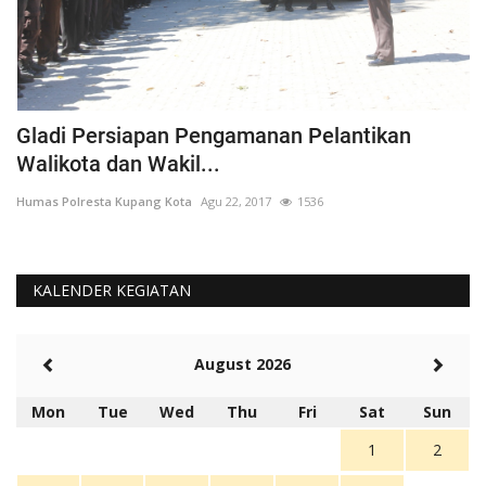
Gladi Persiapan Pengamanan Pelantikan
#
Walikota dan Wakil...
K
Humas Polresta Kupang Kota
Agu 22, 2017
1536
Hu
KALENDER KEGIATAN
August 2026
Mon
Tue
Wed
Thu
Fri
Sat
Sun
1
2