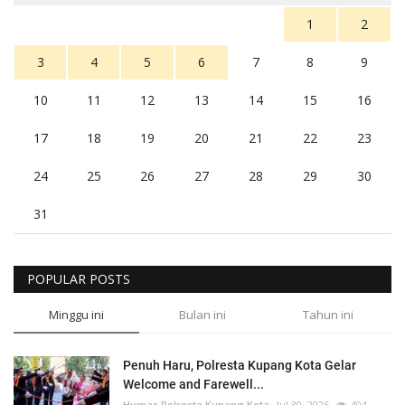
1
2
3
4
5
6
7
8
9
10
11
12
13
14
15
16
17
18
19
20
21
22
23
24
25
26
27
28
29
30
31
POPULAR POSTS
Minggu ini
Bulan ini
Tahun ini
Penuh Haru, Polresta Kupang Kota Gelar
Welcome and Farewell...
Humas Polresta Kupang Kota
Jul 30, 2026
404