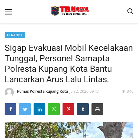
BERANDA
Sigap Evakuasi Mobil Kecelakaan
Beranda
Tunggal, Personel Samapta
Binkam
Polresta Kupang Kota Bantu
Terms & Conditions
Lancarkan Arus Lalu Lintas.
Reskrim
Humas Polresta Kupang Kota
Jun 2, 2026 09:47
346
Lantas
Mitra Polisi
Giat Ops
Polisi Kita