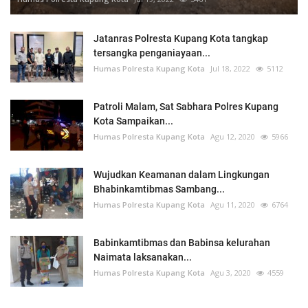
Jatanras Polresta Kupang Kota tangkap
tersangka penganiayaan...
Humas Polresta Kupang Kota
Jul 18, 2022
5112
Patroli Malam, Sat Sabhara Polres Kupang
Kota Sampaikan...
Humas Polresta Kupang Kota
Agu 12, 2020
5966
Wujudkan Keamanan dalam Lingkungan
Bhabinkamtibmas Sambang...
Humas Polresta Kupang Kota
Agu 11, 2020
6764
Babinkamtibmas dan Babinsa kelurahan
Naimata laksanakan...
Humas Polresta Kupang Kota
Agu 3, 2020
4559