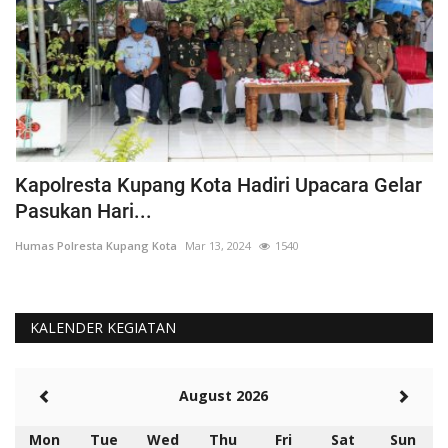
Kapolresta Kupang Kota Hadiri Upacara Gelar
A
Pasukan Hari...
K
Humas Polresta Kupang Kota
Mar 13, 2024
1540
Hu
KALENDER KEGIATAN
August 2026
Mon
Tue
Wed
Thu
Fri
Sat
Sun