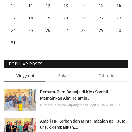
10
11
12
13
14
15
16
17
18
19
20
21
22
23
24
25
26
27
28
29
30
31
POPULAR POSTS
Minggu ini
Bulan ini
Tahun ini
Berpura-Pura Belanja di Kios Sambil
Memainkan Alat Kelamin,...
Humas Polresta Kupang Kota
Agu 5, 2026
369
Ambil HP Korban dan Minta Imbalan Rp1 Juta
untuk Kembalikan,...