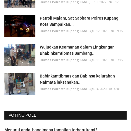
Humas Polresta Kupang Kota
Jul 18, 2022
5128
Patroli Malam, Sat Sabhara Polres Kupang
Kota Sampaikan...
Humas Polresta Kupang Kota
Agu 12, 2020
5996
Wujudkan Keamanan dalam Lingkungan
Bhabinkamtibmas Sambang...
Humas Polresta Kupang Kota
Agu 11, 2020
6785
Babinkamtibmas dan Babinsa kelurahan
Naimata laksanakan...
Humas Polresta Kupang Kota
Agu 3, 2020
4581
VOTING POLL
Menurut anda, bagaimana tampilan terbaru kami?