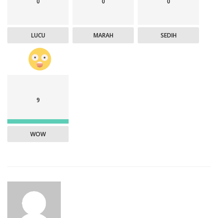
0
0
0
LUCU
MARAH
SEDIH
9
WOW