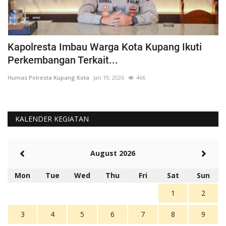
Kapolresta Imbau Warga Kota Kupang Ikuti
S
Perkembangan Terkait...
T
Humas Polresta Kupang Kota
Jan 19, 2026
466
Hu
KALENDER KEGIATAN
August 2026
Mon
Tue
Wed
Thu
Fri
Sat
Sun
1
2
3
4
5
6
7
8
9