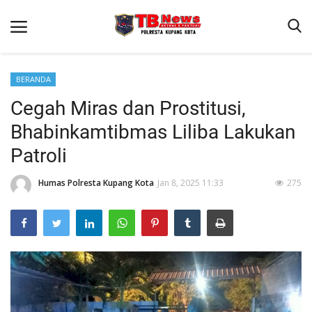
BERANDA
Cegah Miras dan Prostitusi,
Beranda
Bhabinkamtibmas Liliba Lakukan
Binkam
Patroli
Terms & Conditions
Humas Polresta Kupang Kota
Jan 8, 2025 11:33
275
Reskrim
Lantas
Mitra Polisi
Giat Ops
Polisi Kita