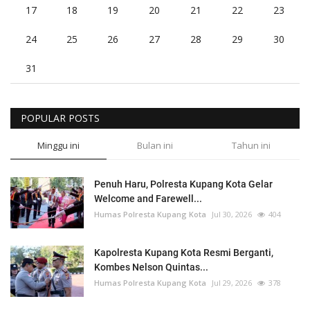
17
18
19
20
21
22
23
24
25
26
27
28
29
30
31
POPULAR POSTS
Minggu ini
Bulan ini
Tahun ini
Penuh Haru, Polresta Kupang Kota Gelar
Welcome and Farewell...
Humas Polresta Kupang Kota
Jul 30, 2026
404
Kapolresta Kupang Kota Resmi Berganti,
Kombes Nelson Quintas...
Humas Polresta Kupang Kota
Jul 29, 2026
378