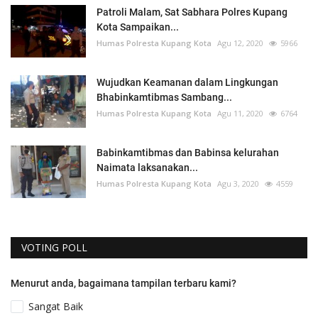
Patroli Malam, Sat Sabhara Polres Kupang
Kota Sampaikan...
Humas Polresta Kupang Kota
Agu 12, 2020
5966
Wujudkan Keamanan dalam Lingkungan
Bhabinkamtibmas Sambang...
Humas Polresta Kupang Kota
Agu 11, 2020
6764
Babinkamtibmas dan Babinsa kelurahan
Naimata laksanakan...
Humas Polresta Kupang Kota
Agu 3, 2020
4559
VOTING POLL
Menurut anda, bagaimana tampilan terbaru kami?
Sangat Baik