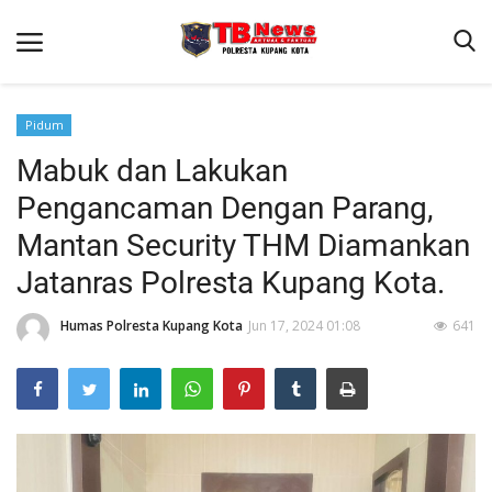
Pidum
Mabuk dan Lakukan
Beranda
Pengancaman Dengan Parang,
Binkam
Mantan Security THM Diamankan
Terms & Conditions
Jatanras Polresta Kupang Kota.
Reskrim
Humas Polresta Kupang Kota
Jun 17, 2024 01:08
641
Lantas
Mitra Polisi
Giat Ops
Polisi Kita