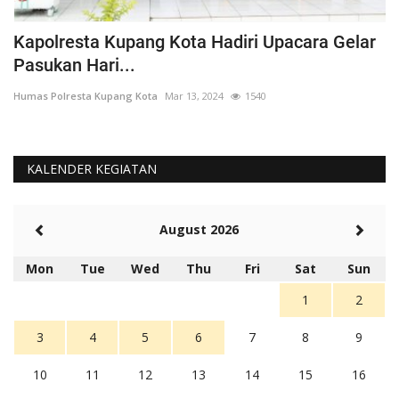
Kapolresta Kupang Kota Hadiri Upacara Gelar
A
Pasukan Hari...
K
Humas Polresta Kupang Kota
Mar 13, 2024
1540
Hu
KALENDER KEGIATAN
August 2026
Mon
Tue
Wed
Thu
Fri
Sat
Sun
1
2
3
4
5
6
7
8
9
10
11
12
13
14
15
16