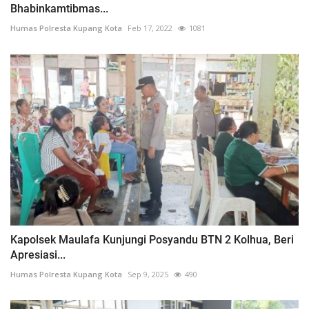
Bhabinkamtibmas...
Humas Polresta Kupang Kota
Feb 17, 2022
1081
Kapolsek Maulafa Kunjungi Posyandu BTN 2 Kolhua, Beri
Apresiasi...
Humas Polresta Kupang Kota
Sep 9, 2025
490