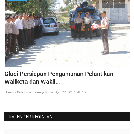
Gladi Persiapan Pengamanan Pelantikan
#
Walikota dan Wakil...
K
Humas Polresta Kupang Kota
Agu 22, 2017
1536
Hu
KALENDER KEGIATAN