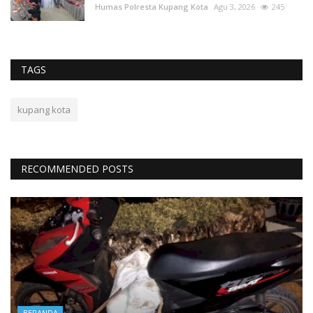
Humas Polresta Kupang Kota
Agu 3, 2026
245
TAGS
kupang kota
RECOMMENDED POSTS
BERANDA