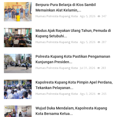
Berpura-Pura Belanja di Kios Sambil
Memainkan Alat Kelamin,...
Humas Polresta Kupang Kota
Agu 5, 2026
347
Modus Ajak Rayakan Ulang Tahun, Pemuda di
Kupang Setubuhi...
Humas Polresta Kupang Kota
Agu 5, 2026
287
Polresta Kupang Kota Pastikan Pengamanan
Kunjungan Presiden...
Humas Polresta Kupang Kota
Jul 31, 2026
283
Kapolresta Kupang Kota Pimpin Apel Perdana,
Tekankan Pelayanan...
Humas Polresta Kupang Kota
Agu 3, 2026
265
Wujud Duka Mendalam, Kapolresta Kupang
Kota Bersama Ketua...