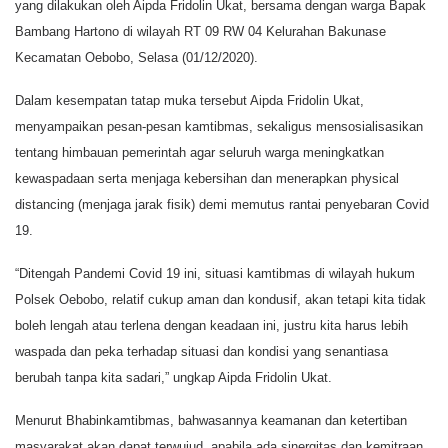
yang dilakukan oleh Aipda Fridolin Ukat, bersama dengan warga Bapak
Bambang Hartono di wilayah RT 09 RW 04 Kelurahan Bakunase
Kecamatan Oebobo, Selasa (01/12/2020).
Dalam kesempatan tatap muka tersebut Aipda Fridolin Ukat,
menyampaikan pesan-pesan kamtibmas, sekaligus mensosialisasikan
tentang himbauan pemerintah agar seluruh warga meningkatkan
kewaspadaan serta menjaga kebersihan dan menerapkan physical
distancing (menjaga jarak fisik) demi memutus rantai penyebaran Covid
19.
“Ditengah Pandemi Covid 19 ini, situasi kamtibmas di wilayah hukum
Polsek Oebobo, relatif cukup aman dan kondusif, akan tetapi kita tidak
boleh lengah atau terlena dengan keadaan ini, justru kita harus lebih
waspada dan peka terhadap situasi dan kondisi yang senantiasa
berubah tanpa kita sadari,” ungkap Aipda Fridolin Ukat.
Menurut Bhabinkamtibmas, bahwasannya keamanan dan ketertiban
masyarakat akan dapat terwujud, apabila ada sinergitas dan kemitraan