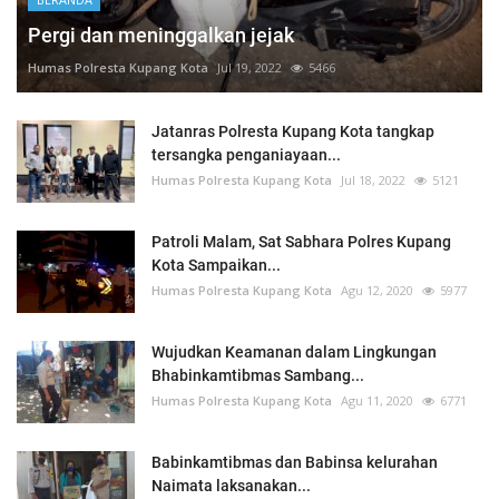
Pergi dan meninggalkan jejak
Humas Polresta Kupang Kota
Jul 19, 2022
5466
Jatanras Polresta Kupang Kota tangkap
tersangka penganiayaan...
Humas Polresta Kupang Kota
Jul 18, 2022
5121
Patroli Malam, Sat Sabhara Polres Kupang
Kota Sampaikan...
Humas Polresta Kupang Kota
Agu 12, 2020
5977
Wujudkan Keamanan dalam Lingkungan
Bhabinkamtibmas Sambang...
Humas Polresta Kupang Kota
Agu 11, 2020
6771
Babinkamtibmas dan Babinsa kelurahan
Naimata laksanakan...