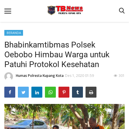
BERANDA
Bhabinkamtibmas Polsek
Beranda
Oebobo Himbau Warga untuk
Binkam
Patuhi Protokol Kesehatan
Terms & Conditions
Humas Polresta Kupang Kota
Des 1, 2020 01:59
301
Reskrim
Lantas
Mitra Polisi
Giat Ops
Polisi Kita